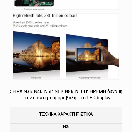
ΣΕΙΡΑ Ν3i/ Ν4i/ Ν5i/ Ν6i/ Ν8i/ Ν10i η ΗΡΕΜΗ δύναμη
στην εσωτερική προβολή στα LEDdisplay
ΤΕΧΝΙΚΑ ΧΑΡΑΚΤΗΡΙΣΤΙΚΑ
N3i