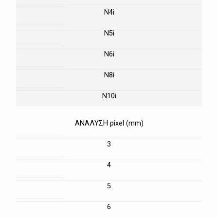
N4i
N5i
N6i
N8i
N10i
ΑΝΑΛΥΣΗ pixel (mm)
3
4
5
6