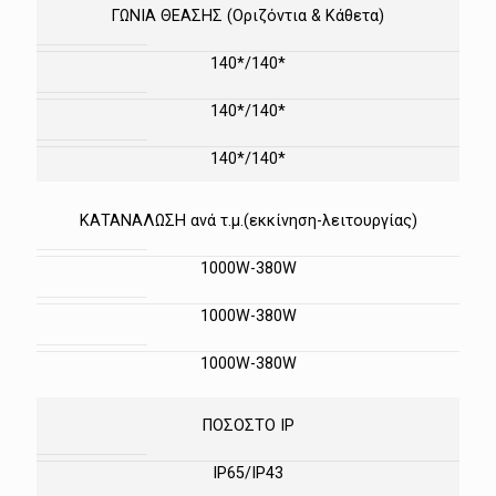
ΓΩΝΙΑ ΘΕΑΣΗΣ (Οριζόντια & Κάθετα)
140*/140*
140*/140*
140*/140*
ΚΑΤΑΝΑΛΩΣΗ ανά τ.μ.(εκκίνηση-λειτουργίας)
1000W-380W
1000W-380W
1000W-380W
ΠΟΣΟΣΤΟ IP
IP65/IP43