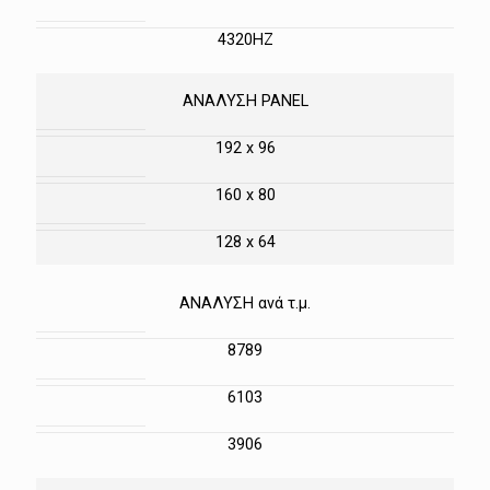
4320HZ
ΑΝΑΛΥΣΗ PANEL
192 x 96
160 x 80
128 x 64
ΑΝΑΛΥΣΗ ανά τ.μ.
8789
6103
3906