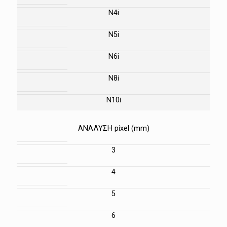
N4i
N5i
N6i
N8i
N10i
ΑΝΑΛΥΣΗ pixel (mm)
3
4
5
6