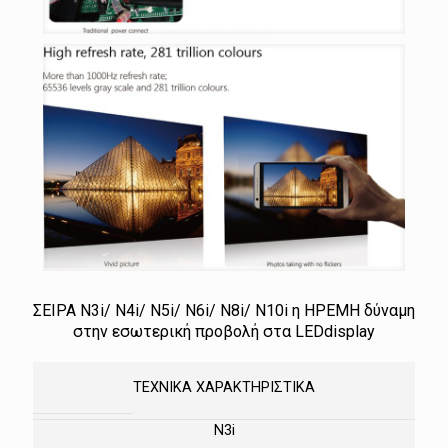
ΣΕΙΡΑ Ν3i/ Ν4i/ Ν5i/ Ν6i/ Ν8i/ Ν10i η ΗΡΕΜΗ δύναμη
στην εσωτερική προβολή στα LEDdisplay
ΤΕΧΝΙΚΑ ΧΑΡΑΚΤΗΡΙΣΤΙΚΑ
N3i