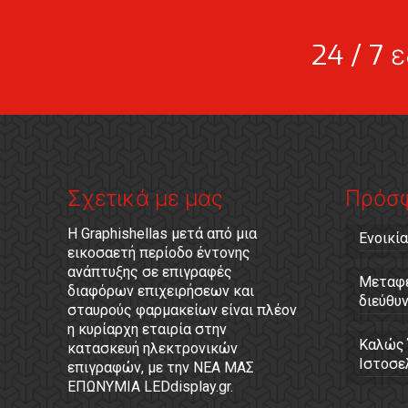
24 / 7 
Σχετικά με μας
Πρόσ
Η Graphishellas μετά από μια
Ενοικία
εικοσαετή περίοδο έντονης
ανάπτυξης σε επιγραφές
Μεταφε
διαφόρων επιχειρήσεων και
διεύθυ
σταυρούς φαρμακείων είναι πλέον
η κυρίαρχη εταιρία στην
Καλώς 
κατασκευή ηλεκτρονικών
Ιστοσελ
επιγραφών, με την ΝΕΑ ΜΑΣ
ΕΠΩΝΥΜΙΑ LEDdisplay.gr.