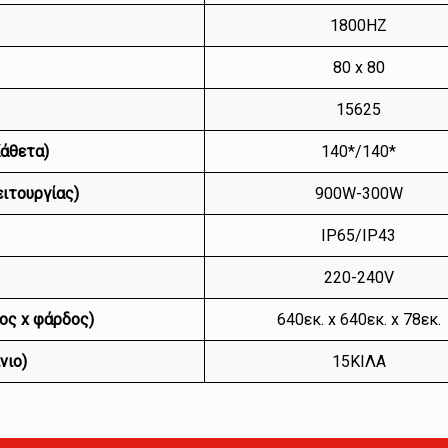
1800HZ
80 x 80
15625
Κάθετα)
140*/140*
ιτουργίας)
900W-300W
IP65/IP43
220-240V
ος x φάρδος)
640εκ. x 640εκ. x 78εκ.
νιο)
15ΚΙΛΑ