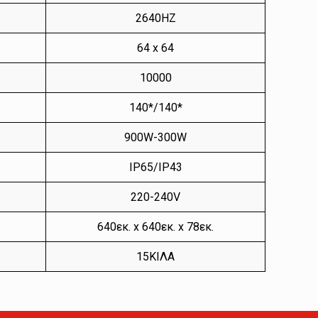
2640HZ
64 x 64
10000
140*/140*
900W-300W
IP65/IP43
220-240V
640εκ. x 640εκ. x 78εκ.
15ΚΙΛΑ