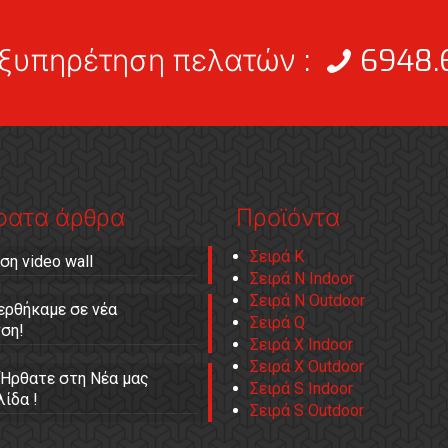
εξυπηρέτηση πελατών :
6948.
φατα άρθρα
Προϊόντα
Σειρά Κ
ση video wall
Σειρά Ν Indoor
Σειρά Ν Outdoor
ρθήκαμε σε νέα
Σειρά Q
νση!
Σειρά X Indoor
Σειρά X Outdoor
Ήρθατε στη Νέα μας
Σειρά S Indoor
ίδα !
Σειρά S Outdoor