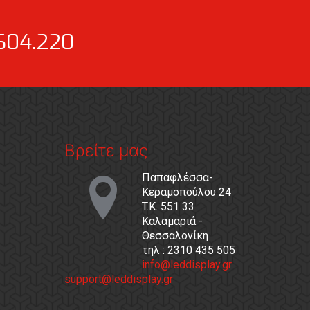
604.220
Βρείτε μας
Παπαφλέσσα-
Κεραμοπούλου 24
T.K. 551 33
Καλαμαριά -
Θεσσαλονίκη
τηλ : 2310 435 505
info@leddisplay.gr
support@leddisplay.gr